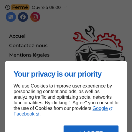
Fermé
⋅ Ouvre à 08:00
Accueil
Contactez-nous
Mentions légales
Plan du site
Your privacy is our priority
We use Cookies to improve user experience by
Haut de page
personalising content and ads, as well as
analyzing traffic and optimizing social networks
functionalities. By clicking "I Agree" you consent to
the use of Cookies from our providers
Google
Facebook
.