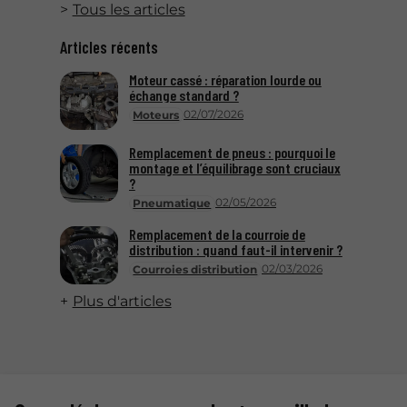
Tous les articles
Articles récents
Moteur cassé : réparation lourde ou
échange standard ?
02/07/2026
Moteurs
Remplacement de pneus : pourquoi le
montage et l’équilibrage sont cruciaux
?
02/05/2026
Pneumatique
Remplacement de la courroie de
distribution : quand faut-il intervenir ?
02/03/2026
Courroies distribution
Plus d'articles